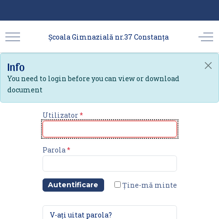
Școala Gimnazială nr.37 Constanța
Info
You need to login before you can view or download
document
Utilizator
*
Parola
*
Ține-mă minte
Autentificare
V-ați uitat parola?