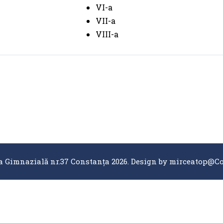
VI-a
VII-a
VIII-a
a Gimnazială nr.37 Constanța 2026. Design by mirceatop
@Co