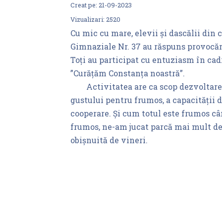
Creat pe:
21-09-2023
Vizualizari:
2520
Cu mic cu mare, elevii și dascălii din c
Gimnaziale Nr. 37 au răspuns provocări
Toți au participat cu entuziasm în cad
”Curățăm Constanța noastră”.
Activitatea are ca scop dezvoltarea 
gustului pentru frumos, a capacității d
cooperare. Și cum totul este frumos c
frumos, ne-am jucat parcă mai mult dec
obișnuită de vineri.