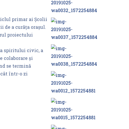
iclul primar ai Școlii
i de a curăța orașul.
rul proiectului
spiritului civic, a
e colaborare și
ând se termină
ât într-o zi