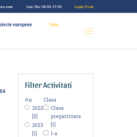
hoo.com
Lun-Vin: 08:00-17:00
Login Form
oiecte europene
Foto
Filter Activitati
An
Clasa
2022
Clasa
[2]
pregatitoare
[1]
2023
[1]
I-a