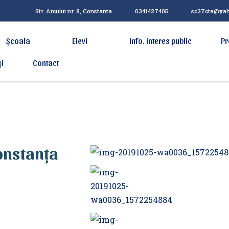
Str. Arcului nr. 8, Constanta
0341427405
sc37cta@ya
Școala
Elevi
Info. interes public
Pr
ți
Contact
onstanța